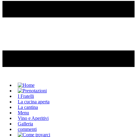
I Fratelli
La cucina aperta
La cantina
Menu
Vino e Aperitivi
Galleria
commenti